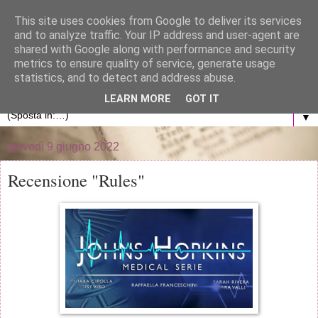
}
This site uses cookies from Google to deliver its services
and to analyze traffic. Your IP address and user-agent are
La libreria di Anna
shared with Google along with performance and security
metrics to ensure quality of service, generate usage
statistics, and to detect and address abuse.
Blog personale dedicato al mondo dei libri
LEARN MORE
GOT IT
▼
giovedì 9 giugno 2022
Recensione "Rules"