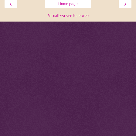
‹
›
Home page
Visualizza versione web