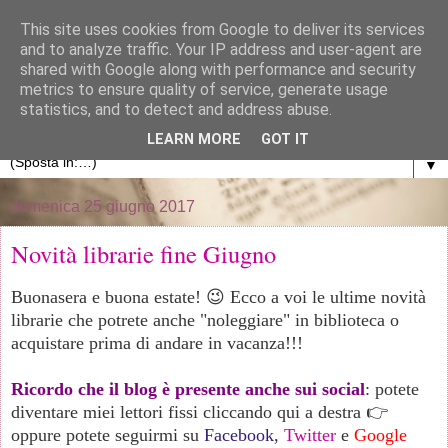
}
This site uses cookies from Google to deliver its services
and to analyze traffic. Your IP address and user-agent are
La libreria di Anna
shared with Google along with performance and security
metrics to ensure quality of service, generate usage
statistics, and to detect and address abuse.
Blog personale dedicato al mondo dei libri
LEARN MORE
GOT IT
▼
domenica 25 giugno 2017
Novità librarie fine Giugno
Buonasera e buona estate! 😉 Ecco a voi le ultime novità
librarie che potrete anche "noleggiare" in biblioteca o
acquistare prima di andare in vacanza!!!
Ricordo che il blog è presente anche sui social
: potete
diventare miei lettori fissi cliccando qui a destra 👉
oppure potete seguirmi su
Facebook
,
Twitter
e
Google