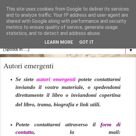
}
This site uses cookies from Google to deliver its services
and to analyze traffic. Your IP address and user-agent are
La libreria di Anna
shared with Google along with performance and security
metrics to ensure quality of service, generate usage
statistics, and to detect and address abuse.
Blog personale dedicato al mondo dei libri
LEARN MORE
GOT IT
▼
Autori emergenti
Se siete
autori emergenti
potete contattarmi
inviando il vostro materiale, o spedendomi
direttamente il libro o inviandomi copertina
del libro, trama, biografia e link utili.
Potete contattarmi attraverso il
form di
contatto
, la mail: