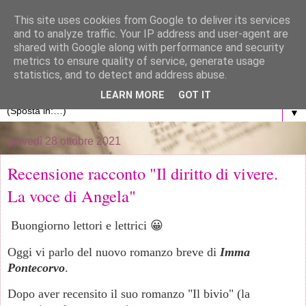
}
This site uses cookies from Google to deliver its services
and to analyze traffic. Your IP address and user-agent are
La libreria di Anna
shared with Google along with performance and security
metrics to ensure quality of service, generate usage
statistics, and to detect and address abuse.
Blog personale dedicato al mondo dei libri
LEARN MORE
GOT IT
▼
giovedì 28 ottobre 2021
Recensione racconto "Il diritto di vivere.
La voce di Angela"
Buongiorno lettori e lettrici 😀
Oggi vi parlo del nuovo romanzo breve di
Imma
Pontecorvo
.
Dopo aver recensito il suo romanzo "Il bivio" (la