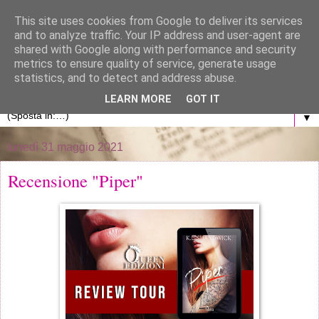
}
This site uses cookies from Google to deliver its services
and to analyze traffic. Your IP address and user-agent are
La libreria di Anna
shared with Google along with performance and security
metrics to ensure quality of service, generate usage
statistics, and to detect and address abuse.
Blog personale dedicato al mondo dei libri
LEARN MORE
GOT IT
▼
lunedì 31 maggio 2021
Recensione "Piper"