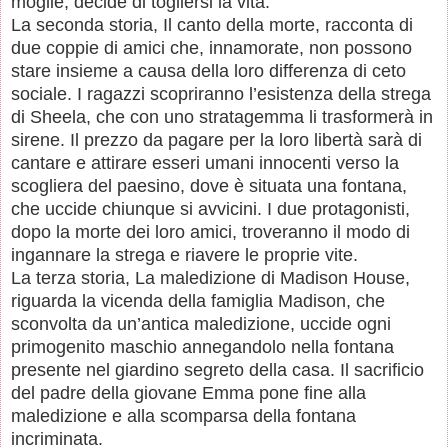
moglie, decide di togliersi la vita.
La seconda storia, Il canto della morte, racconta di
due coppie di amici che, innamorate, non possono
stare insieme a causa della loro differenza di ceto
sociale. I ragazzi scopriranno l’esistenza della strega
di Sheela, che con uno stratagemma li trasformerà in
sirene. Il prezzo da pagare per la loro libertà sarà di
cantare e attirare esseri umani innocenti verso la
scogliera del paesino, dove è situata una fontana,
che uccide chiunque si avvicini. I due protagonisti,
dopo la morte dei loro amici, troveranno il modo di
ingannare la strega e riavere le proprie vite.
La terza storia, La maledizione di Madison House,
riguarda la vicenda della famiglia Madison, che
sconvolta da un’antica maledizione, uccide ogni
primogenito maschio annegandolo nella fontana
presente nel giardino segreto della casa. Il sacrificio
del padre della giovane Emma pone fine alla
maledizione e alla scomparsa della fontana
incriminata.