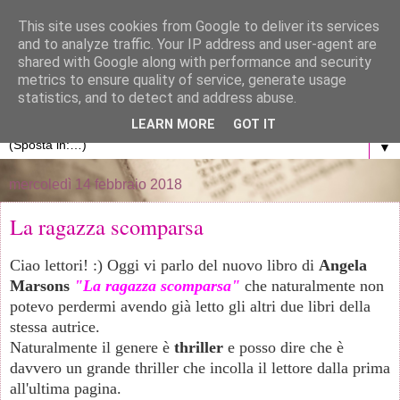
}
This site uses cookies from Google to deliver its services
and to analyze traffic. Your IP address and user-agent are
La libreria di Anna
shared with Google along with performance and security
metrics to ensure quality of service, generate usage
statistics, and to detect and address abuse.
Blog personale dedicato al mondo dei libri
LEARN MORE
GOT IT
▼
mercoledì 14 febbraio 2018
La ragazza scomparsa
Ciao lettori! :) Oggi vi parlo del nuovo libro di
Angela
Marsons
"La ragazza scomparsa"
che naturalmente non
potevo perdermi avendo già letto gli altri due libri della
stessa autrice.
Naturalmente il genere è
thriller
e posso dire che è
davvero un grande thriller che incolla il lettore dalla prima
all'ultima pagina.