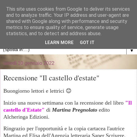
}
This site uses cookies from Google to deliver its services
and to analyze traffic. Your IP address and user-agent are
La libreria di Anna
shared with Google along with performance and security
metrics to ensure quality of service, generate usage
statistics, and to detect and address abuse.
Blog personale dedicato al mondo dei libri
LEARN MORE
GOT IT
▼
lunedì 10 gennaio 2022
Recensione "Il castello d'estate"
Buongiorno lettori e lettrici 😊
Inizio una nuova settimana con la recensione del libro
"Il
castello d'Estate"
di
Martina Pregnolato
edito
Alcheringa Edizioni.
Ringrazio per l'opportunità e la copia cartacea l'autrice
Martina ed Elisa dell'Agenzia letteraria Saper Scrivere.