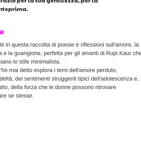
grazio per la sua gentilezza, per la
anteprima.
SI
i in questa raccolta di poesie e riflessioni sull'amore, la
a e la guarigione, perfetta per gli amanti di Rupi Kaur ch
iano lo stile minimalista.
l'ho mai detto esplora i temi dell'amore perduto,
edeltà, dei sentimenti struggenti tipici dell'adolescenza e,
utto, della forza che le donne possono ritrovare
are se stesse.