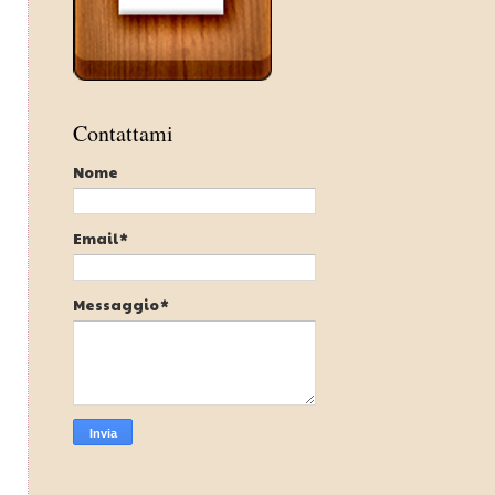
Contattami
Nome
Email
*
Messaggio
*
.