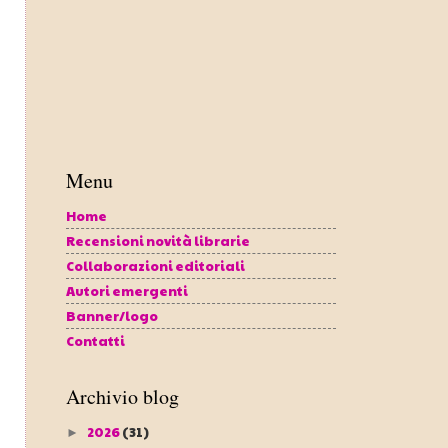
Menu
Home
Recensioni novità librarie
Collaborazioni editoriali
Autori emergenti
Banner/logo
Contatti
Archivio blog
2026
(31)
►