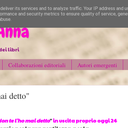
eliver its services and to analyze traffic. Your IP address and 
ormance and security metrics to ensure quality of service, gen
abuse.
 Anna
ei libri
Collaborazioni editoriali
Autori emergenti
ai detto"
on te l'ho mai detto
"
in uscita proprio oggi 24