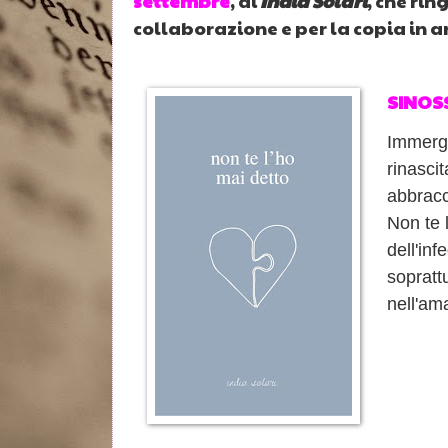
settembre
, di
India Solari
, che rin
collaborazione e per la copia in 
SINOS
Immergit
rinascit
abbracc
Non te 
dell'inf
sopratt
nell'am