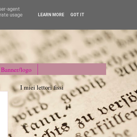
user-agent
erate usage
LEARN MORE
GOT IT
Banner/logo
I miei lettori fissi