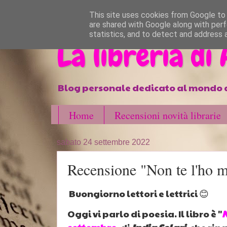
}
This site uses cookies from Google to d
are shared with Google along with perf
statistics, and to detect and address 
La libreria di
Blog personale dedicato al mondo d
Home
Recensioni novità librarie
sabato 24 settembre 2022
Recensione "Non te l'ho m
Buongiorno lettori e lettrici 😊
Oggi vi parlo di poesia. Il libro è "
N