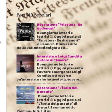
Post più popolari
Recensione "Priceless - Re
di denari"
Buongiorno lettori e
lettrici 😉 Oggi vi parlo di
"Priceless - Re di denari"
e
di Jenna G. Banks edito
dalla collana Midnight dell...
Intervista a Luigi Candita
autore di "Amore"
Buongiorno lettori e
lettrici 😃 Oggi vi presento
l'autore emergente Luigi
Candita attraverso
un'intervista che ho avuto il piacere...
Recensione "L'isola del
passato"
Buongiorno lettori e
lettrici 😊 Oggi vi parlo di
"L'isola del passato" di
Arwin J. Seaman edito
Piemme. N.B. E' il qu...