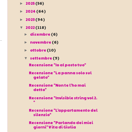
2025
(56)
►
2024
(64)
►
2023
(94)
►
2022
(118)
▼
dicembre
(6)
►
novembre
(6)
►
ottobre
(10)
►
settembre
(9)
▼
Recensione "Io al posto tuo"
Recensione "La panna solo sul
gelato"
Recensione "Non te l'ho mai
detto"
Recensione "Invisible string vol 2.
"
Recensione "L'appartamento del
silenzio"
Recensione "Parlando dei miei
giorni" Vita di Giulia