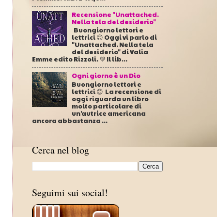
Recensione "Unattached.
Nella tela del desiderio"
Buongiorno lettori e
lettrici 😊 Oggi vi parlo di
"Unattached. Nella tela
del desiderio" di Valia
Emme edito Rizzoli. 💜 Il lib...
Ogni giorno è un Dio
Buongiorno lettori e
lettrici 😊 La recensione di
oggi riguarda un libro
molto particolare di
un'autrice americana
ancora abbastanza ...
Cerca nel blog
Seguimi sui social!