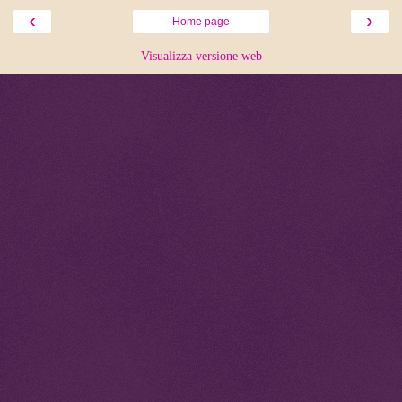
‹
›
Home page
Visualizza versione web