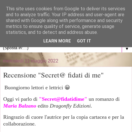
}
This site uses cookies from Google to deliver its services
and to analyze traffic. Your IP address and user-agent are
La libreria di Anna
shared with Google along with performance and security
metrics to ensure quality of service, generate usage
statistics, and to detect and address abuse.
Blog personale dedicato al mondo dei libri
LEARN MORE
GOT IT
▼
mercoledì 11 maggio 2022
Recensione "Secret@ fidati di me"
Buongiorno lettori e lettrici 😀
Oggi vi parlo di
"Secret@fidatidime"
un romanzo di
Maria Balzano
edito
Dragonfly Edizioni
.
Ringrazio di cuore l'autrice per la copia cartacea e per la
collaborazione.