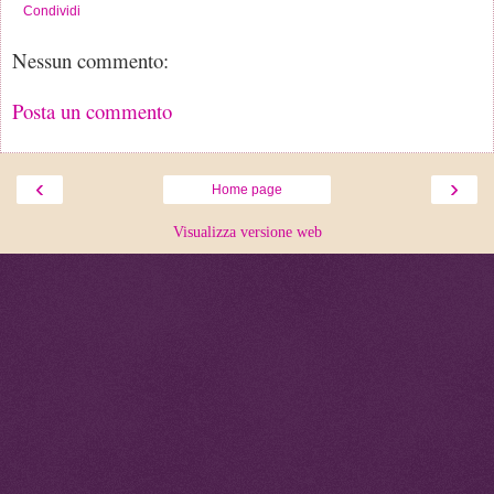
Condividi
Nessun commento:
Posta un commento
‹
›
Home page
Visualizza versione web