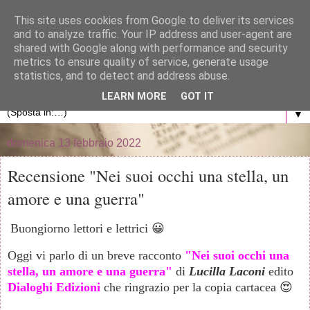
}
This site uses cookies from Google to deliver its services
and to analyze traffic. Your IP address and user-agent are
La libreria di Anna
shared with Google along with performance and security
metrics to ensure quality of service, generate usage
statistics, and to detect and address abuse.
Blog personale dedicato al mondo dei libri
LEARN MORE
GOT IT
▼
domenica 13 febbraio 2022
Recensione "Nei suoi occhi una stella, un
amore e una guerra"
Buongiorno lettori e lettrici 😀
Oggi vi parlo di un breve racconto
"Nei suoi occhi una
stella, un amore e una guerra"
di
Lucilla Laconi
edito
Dialoghi Edizioni
che ringrazio per la copia cartacea 😍