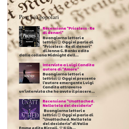
Post più popolari
Recensione "Priceless - Re
di denari"
Buongiorno lettori e
lettrici 😉 Oggi vi parlo di
"Priceless - Re di denari"
di Jenna G. Banks edito
dalla collana Midnight dell...
Intervista a Luigi Candita
autore di "Amore"
Buongiorno lettori e
lettrici 😃 Oggi vi presento
l'autore emergente Luigi
Candita attraverso
un'intervista che ho avuto il piacere...
Recensione "Unattached.
Nella tela del desiderio"
Buongiorno lettori e
lettrici 😊 Oggi vi parlo di
"Unattached. Nella tela
del desiderio" di Valia
Emme edito Rizzoli. 💜 Il lib...