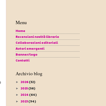
Menu
Home
Recensioni novità librarie
Collaborazioni editoriali
Autori emergenti
Banner/logo
Contatti
Archivio blog
2026
(32)
ò
►
2025
(56)
►
2024
(64)
►
2023
(94)
►