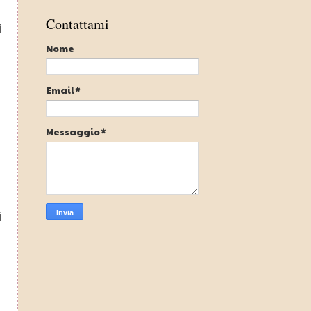
Contattami
i
Nome
Email
*
Messaggio
*
i