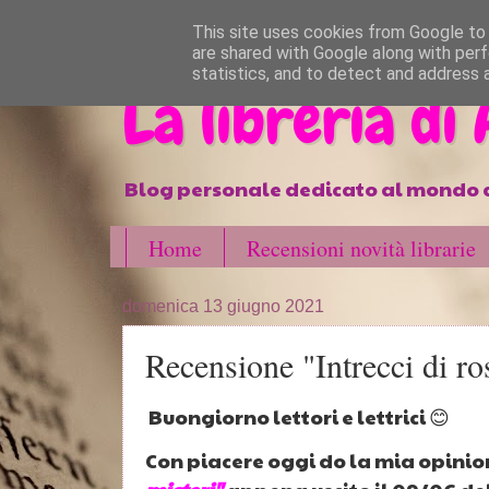
}
This site uses cookies from Google to d
are shared with Google along with perf
statistics, and to detect and address 
La libreria di
Blog personale dedicato al mondo d
Home
Recensioni novità librarie
domenica 13 giugno 2021
Recensione "Intrecci di ro
Buongiorno lettori e lettrici 😊
Con piacere oggi do la mia opini