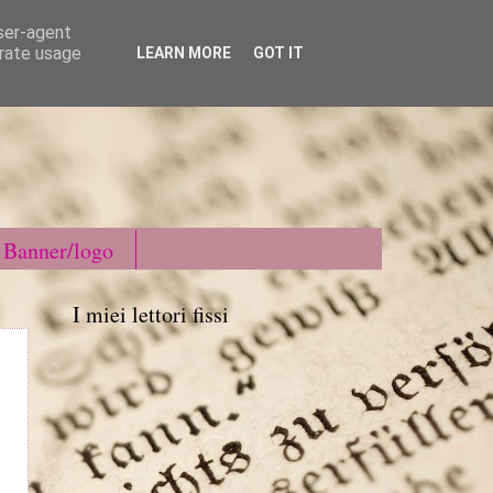
user-agent
erate usage
LEARN MORE
GOT IT
Banner/logo
I miei lettori fissi