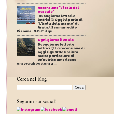
Recensione "L'isola del
passato"
Buongiorno lettori e
lettrici 😊 Oggi vi parlo di
"L'isola del passato" di
Arwin J. Seaman edito
Piemme. N.B. E' il qu...
Ogni giorno è un Dio
Buongiorno lettori e
l
lettrici 😊 La recensione di
oggi riguarda un libro
molto particolare di
un'autrice americana
ancora abbastanza ...
Cerca nel blog
Seguimi sui social!