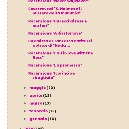
Recensione "Never Say Never"
Cover reveal "S. Holmes e il
mistero della mummia"
Recensione "Intrecci di rose e
misteri"
Recensione "A Kiss for love"
Intervista a Francesca Patitucci
autrice di "Nuda ...
Recensione "Fall in love with the
Boss"
Recensione "La promessa"
Recensione "Il principe
sbagliato"
maggio
(20)
►
aprile
(18)
►
marzo
(13)
►
febbraio
(15)
►
gennaio
(10)
►
2020
(93)
►