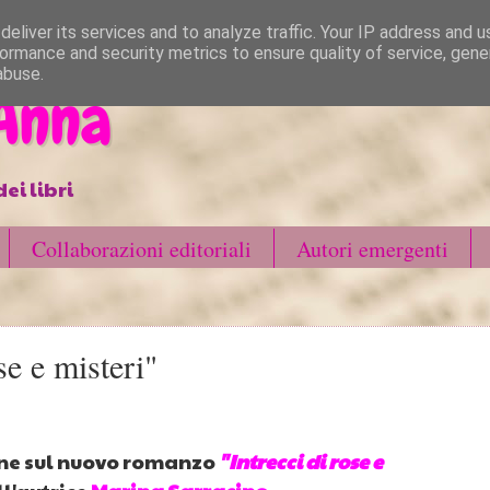
eliver its services and to analyze traffic. Your IP address and 
ormance and security metrics to ensure quality of service, gen
abuse.
 Anna
ei libri
Collaborazioni editoriali
Autori emergenti
se e misteri"
one sul nuovo romanzo
"Intrecci di rose e