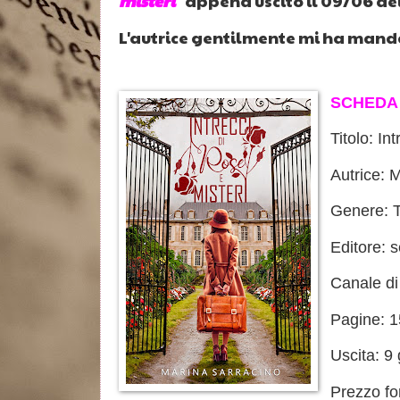
misteri"
appena uscito il 09/06 del
L'autrice gentilmente mi ha mandat
SCHEDA
Titolo: In
Autrice: 
Genere: T
Editore: s
Canale d
Pagine: 
Uscita: 9
Prezzo fo