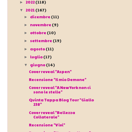
2022
(118)
►
2021
(167)
▼
dicembre
(11)
►
novembre
(9)
►
ottobre
(10)
►
settembre
(19)
►
agosto
(11)
►
luglio
(17)
►
giugno
(14)
▼
Cover reveal "Aspen"
Recensione "Il mio Demone"
Cover reveal "A New York non ci
sono le stelle"
Quinta Tappa Blog Tour "Giallo
238"
Cover reveal "Bellezza
Collaterale"
Recensione "Vivi"