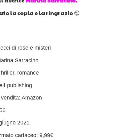
l'autrice
Marina Sarracino.
o la copia e la ringrazio 😊
trecci di rose e misteri
Marina Sarracino
hriller, romance
elf-publishing
i vendita: Amazon
156
 giugno 2021
rmato cartaceo: 9,99€