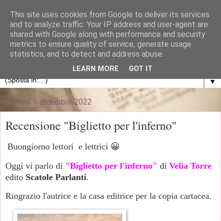
}
This site uses cookies from Google to deliver its services
and to analyze traffic. Your IP address and user-agent are
La libreria di Anna
shared with Google along with performance and security
metrics to ensure quality of service, generate usage
statistics, and to detect and address abuse.
Blog personale dedicato al mondo dei libri
LEARN MORE
GOT IT
▼
martedì 6 dicembre 2022
Recensione "Biglietto per l'inferno"
Buongiorno lettori e lettrici 😀
Oggi vi parlo di
"Biglietto per l'inferno"
di
Velia Torre
edito
Scatole Parlanti
.
Ringrazio l'autrice e la casa editrice per la copia cartacea.