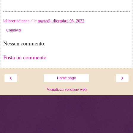
lalibreriadianna
alle
martedì, dicembre 06, 2022
Condividi
Nessun commento:
Posta un commento
‹
›
Home page
Visualizza versione web