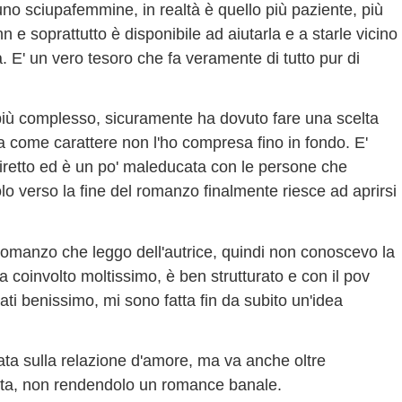
no sciupafemmine, in realtà è quello più paziente, più
 e soprattutto è disponibile ad aiutarla e a starle vicino
ia. E' un vero tesoro che fa veramente di tutto pur di
iù complesso, sicuramente ha dovuto fare una scelta
ma come carattere non l'ho compresa fino in fondo. E'
 diretto ed è un po' maleducata con le persone che
lo verso la fine del romanzo finalmente riesce ad aprirsi
romanzo che leggo dell'autrice, quindi non conoscevo la
ha coinvolto moltissimo, è ben strutturato e con il pov
zati benissimo, mi sono fatta fin da subito un'idea
zata sulla relazione d'amore, ma va anche oltre
nista, non rendendolo un romance banale.