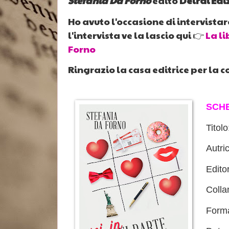
Stefania Da Forno
edito
Delrai Edi
Ho avuto l'occasione di intervistar
l'intervista ve la lascio qui 👉
La li
Forno
Ringrazio la casa editrice per la c
SCH
Titolo
Autri
Edito
Colla
Forma