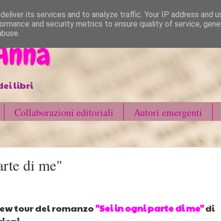
eliver its services and to analyze traffic. Your IP address and 
ormance and security metrics to ensure quality of service, gen
abuse.
 Anna
ei libri
Collaborazioni editoriali
Autori emergenti
arte di me"
view tour del romanzo
"Sei in ogni parte di me"
di