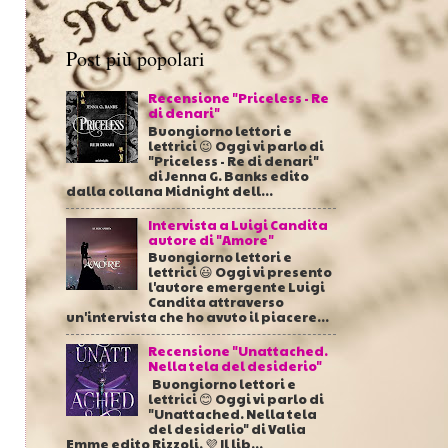
Post più popolari
Recensione "Priceless - Re
di denari"
Buongiorno lettori e
lettrici 😉 Oggi vi parlo di
"Priceless - Re di denari"
di Jenna G. Banks edito
dalla collana Midnight dell...
Intervista a Luigi Candita
autore di "Amore"
Buongiorno lettori e
lettrici 😃 Oggi vi presento
l'autore emergente Luigi
Candita attraverso
un'intervista che ho avuto il piacere...
Recensione "Unattached.
Nella tela del desiderio"
Buongiorno lettori e
lettrici 😊 Oggi vi parlo di
"Unattached. Nella tela
del desiderio" di Valia
Emme edito Rizzoli. 💜 Il lib...