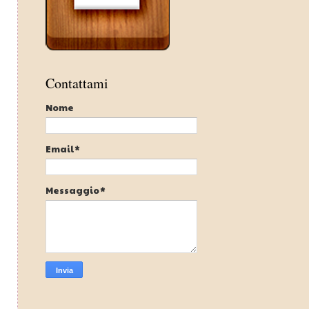
Contattami
Nome
Email
*
Messaggio
*