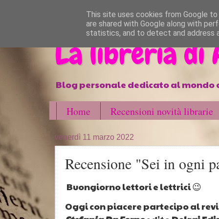
}
This site uses cookies from Google to d
are shared with Google along with perf
statistics, and to detect and address 
La libreria di
Blog personale dedicato al mondo d
Home
Recensioni novità librarie
venerdì 11 marzo 2022
Recensione "Sei in ogni p
Buongiorno lettori e lettrici 😉
Oggi con piacere partecipo al re