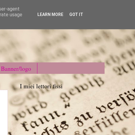
user-agent
erate usage
LEARN MORE
GOT IT
Banner/logo
I miei lettori fissi