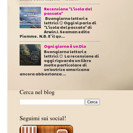
Recensione "L'isola del
passato"
Buongiorno lettori e
lettrici 😊 Oggi vi parlo di
"L'isola del passato" di
Arwin J. Seaman edito
Piemme. N.B. E' il qu...
Ogni giorno è un Dio
Buongiorno lettori e
lettrici 😊 La recensione di
oggi riguarda un libro
molto particolare di
un'autrice americana
ancora abbastanza ...
Cerca nel blog
Seguimi sui social!