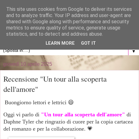
}
This site uses cookies from Google to deliver its services
and to analyze traffic. Your IP address and user-agent are
La libreria di Anna
shared with Google along with performance and security
metrics to ensure quality of service, generate usage
statistics, and to detect and address abuse.
Blog personale dedicato al mondo dei libri
LEARN MORE
GOT IT
▼
giovedì 10 aprile 2025
Recensione "Un tour alla scoperta
dell'amore"
Buongiorno lettori e lettrici 😄
Oggi vi parlo di
"Un tour alla scoperta dell'amore"
di
Daphne Tyler che ringrazio di cuore per la copia cartacea
del romanzo e per la collaborazione. 💗