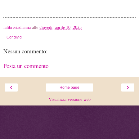
lalibreriadianna
alle
giovedì, aprile 10, 2025
Condividi
Nessun commento:
Posta un commento
‹
›
Home page
Visualizza versione web