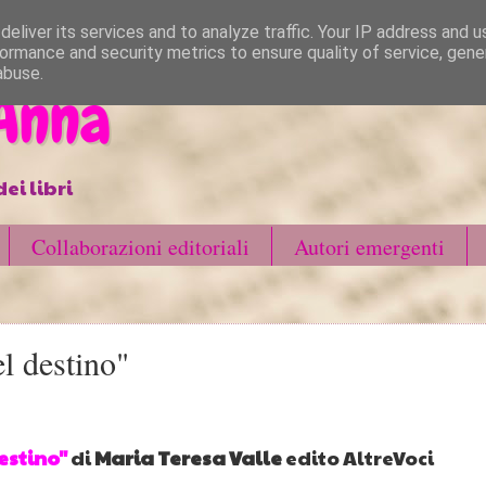
eliver its services and to analyze traffic. Your IP address and 
ormance and security metrics to ensure quality of service, gen
abuse.
 Anna
ei libri
Collaborazioni editoriali
Autori emergenti
l destino"
estino"
di
Maria Teresa Valle
edito AltreVoci