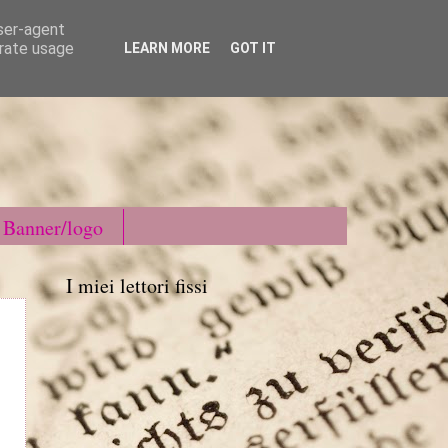
user-agent
erate usage
LEARN MORE
GOT IT
Banner/logo
I miei lettori fissi