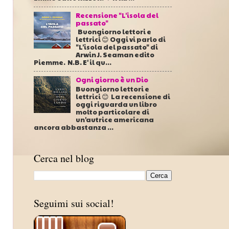
Recensione "L'isola del
passato"
Buongiorno lettori e
lettrici 😊 Oggi vi parlo di
"L'isola del passato" di
Arwin J. Seaman edito
Piemme. N.B. E' il qu...
Ogni giorno è un Dio
Buongiorno lettori e
lettrici 😊 La recensione di
oggi riguarda un libro
molto particolare di
un'autrice americana
ancora abbastanza ...
Cerca nel blog
Seguimi sui social!