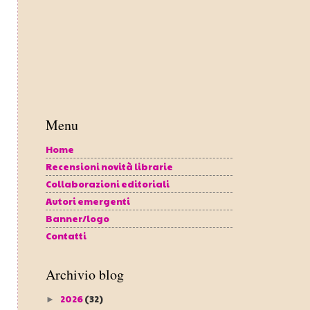
Menu
Home
Recensioni novità librarie
Collaborazioni editoriali
Autori emergenti
Banner/logo
Contatti
Archivio blog
2026
(32)
►