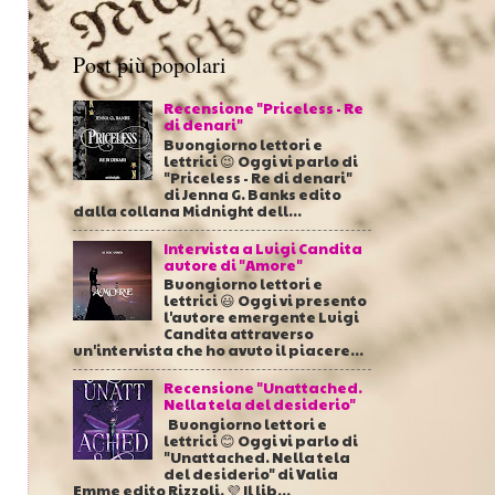
Post più popolari
Recensione "Priceless - Re
di denari"
Buongiorno lettori e
lettrici 😉 Oggi vi parlo di
"Priceless - Re di denari"
di Jenna G. Banks edito
dalla collana Midnight dell...
Intervista a Luigi Candita
autore di "Amore"
Buongiorno lettori e
lettrici 😃 Oggi vi presento
l'autore emergente Luigi
Candita attraverso
un'intervista che ho avuto il piacere...
Recensione "Unattached.
Nella tela del desiderio"
Buongiorno lettori e
lettrici 😊 Oggi vi parlo di
"Unattached. Nella tela
del desiderio" di Valia
Emme edito Rizzoli. 💜 Il lib...