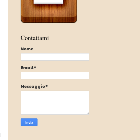
Contattami
Nome
Email
*
Messaggio
*
l