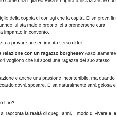
nno come una figlia ed Elisa stringerà amicizia anche con
figlio della coppia di coniugi che la ospita. Elisa prova fin
quando lui sta male è proprio lei a prendersene cura
va imparato in convento.
a a provare un sentimento verso di lei.
a relazione con un ragazzo borghese?
Assolutamente
itori vogliono che lui sposi una ragazza del suo stesso
elazione e anche una passione incontenibile, ma quando
iccardo dovrà sposare, Elisa naturalmente sarà gelosa e
to fine?
i racconta la realtà di quegli anni, il modo di vivere e le