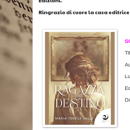
Edizioni.
Ringrazio di cuore la casa editrice
S
Ti
Au
Lu
Ed
Da