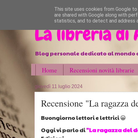
}
This site uses cookies from Google to d
are shared with Google along with perf
statistics, and to detect and address 
La libreria di
Blog personale dedicato al mondo d
Home
Recensioni novità librarie
giovedì 11 luglio 2024
Recensione "La ragazza de
Buongiorno lettori e lettrici 😀
Oggi vi parlo di
"La ragazza del d