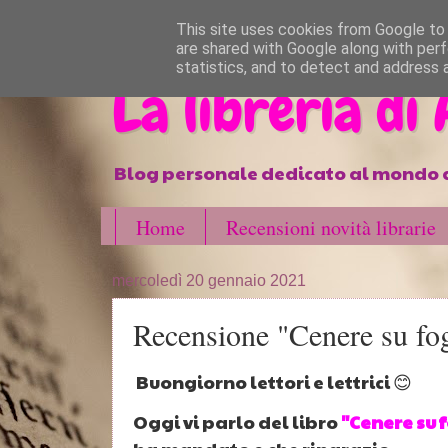
}
This site uses cookies from Google to d
are shared with Google along with perf
statistics, and to detect and address 
La libreria di
Blog personale dedicato al mondo d
Home
Recensioni novità librarie
mercoledì 20 gennaio 2021
Recensione "Cenere su fogl
Buongiorno lettori e lettrici 😊
Oggi vi parlo del libro
"Cenere su f