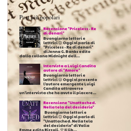
Post più popolari
Recensione "Priceless - Re
di denari"
Buongiorno lettori e
lettrici 😉 Oggi vi parlo di
"Priceless - Re di denari"
di Jenna G. Banks edito
dalla collana Midnight dell...
Intervista a Luigi Candita
autore di "Amore"
Buongiorno lettori e
lettrici 😃 Oggi vi presento
l'autore emergente Luigi
Candita attraverso
un'intervista che ho avuto il piacere...
Recensione "Unattached.
Nella tela del desiderio"
Buongiorno lettori e
lettrici 😊 Oggi vi parlo di
"Unattached. Nella tela
del desiderio" di Valia
Emme edito Rizzoli. 💜 Il lib...