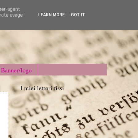
user-agent
erate usage
LEARN MORE
GOT IT
Banner/logo
I miei lettori fissi