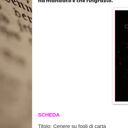
ha mandato e che ringrazio.
SCHEDA
Titolo:
Cenere
su fogli di carta