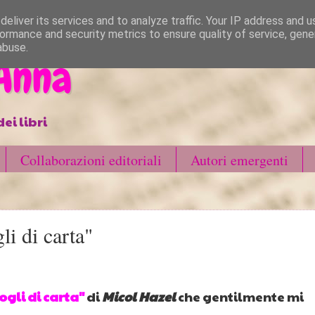
eliver its services and to analyze traffic. Your IP address and 
ormance and security metrics to ensure quality of service, gen
abuse.
 Anna
ei libri
Collaborazioni editoriali
Autori emergenti
i di carta"
ogli di carta"
di
Micol Hazel
che gentilmente mi