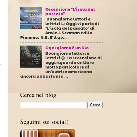
Recensione "L'isola del
passato"
Buongiorno lettori e
lettrici 😊 Oggi vi parlo di
"L'isola del passato" di
Arwin J. Seaman edito
Piemme. N.B. E' il qu...
Ogni giorno è un Dio
Buongiorno lettori e
lettrici 😊 La recensione di
oggi riguarda un libro
e
molto particolare di
un'autrice americana
ancora abbastanza ...
Cerca nel blog
Seguimi sui social!