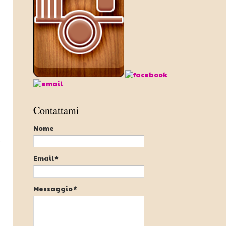
Contattami
Nome
Email
*
Messaggio
*