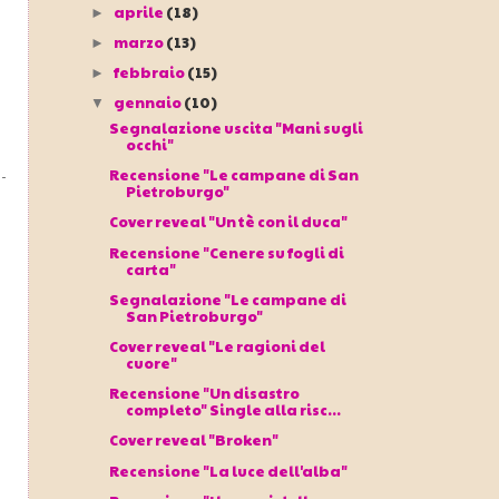
aprile
(18)
►
marzo
(13)
►
febbraio
(15)
►
gennaio
(10)
▼
Segnalazione uscita "Mani sugli
occhi"
Recensione "Le campane di San
Pietroburgo"
Cover reveal "Un tè con il duca"
Recensione "Cenere su fogli di
carta"
Segnalazione "Le campane di
San Pietroburgo"
Cover reveal "Le ragioni del
cuore"
Recensione "Un disastro
completo" Single alla risc...
Cover reveal "Broken"
Recensione "La luce dell'alba"