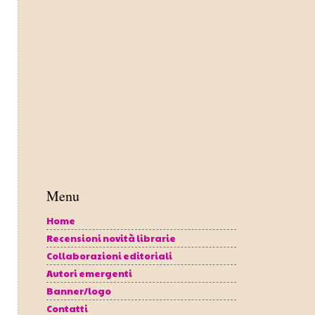
n
Menu
Home
Recensioni novità librarie
Collaborazioni editoriali
Autori emergenti
Banner/logo
Contatti