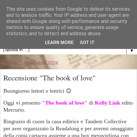
}
This site uses cookies from Google to deliver its services
and to analyze traffic. Your IP address and user-agent are
La libreria di Anna
shared with Google along with performance and security
metrics to ensure quality of service, generate usage
statistics, and to detect and address abuse.
Blog personale dedicato al mondo dei libri
LEARN MORE
GOT IT
▼
lunedì 11 novembre 2024
Recensione "The book of love"
Buongiorno lettori e lettrici 😊
Oggi vi presento
"The book of love"
di
Kelly Link
edito
Mercurio.
Ringrazio di cuore la casa editrice e Tandem Collective
per aver organizzato la Readalong e per avermi omaggiato
della copia cartacea assieme a una box meravigliosa con