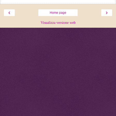
‹
›
Home page
Visualizza versione web