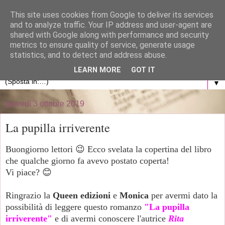
}
This site uses cookies from Google to deliver its services
and to analyze traffic. Your IP address and user-agent are
La libreria di Anna
shared with Google along with performance and security
metrics to ensure quality of service, generate usage
statistics, and to detect and address abuse.
Blog personale dedicato al mondo dei libri
LEARN MORE
GOT IT
▼
giovedì 3 ottobre 2019
La pupilla irriverente
Buongiorno lettori 😉 Ecco svelata la copertina del libro
che qualche giorno fa avevo postato coperta!
Vi piace? 😊
Ringrazio la
Queen edizioni
e
Monica
per avermi dato la
possibilità di leggere questo romanzo
"La pupilla
irriverente"
e di avermi conoscere l'autrice
Rita