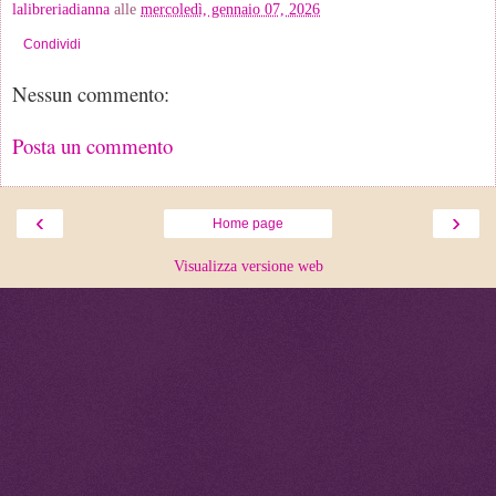
lalibreriadianna
alle
mercoledì, gennaio 07, 2026
Condividi
Nessun commento:
Posta un commento
‹
›
Home page
Visualizza versione web