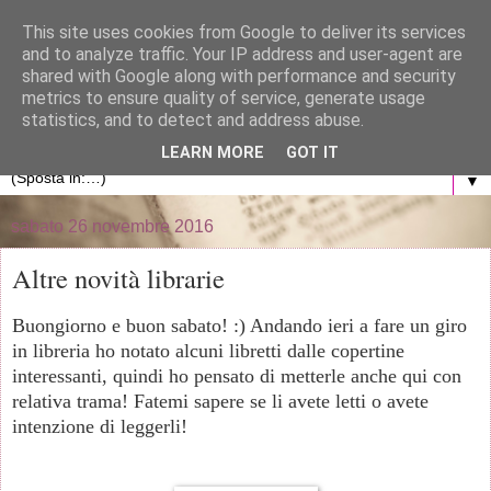
}
This site uses cookies from Google to deliver its services
and to analyze traffic. Your IP address and user-agent are
La libreria di Anna
shared with Google along with performance and security
metrics to ensure quality of service, generate usage
statistics, and to detect and address abuse.
Blog personale dedicato al mondo dei libri
LEARN MORE
GOT IT
▼
sabato 26 novembre 2016
Altre novità librarie
Buongiorno e buon sabato! :) Andando ieri a fare un giro
in libreria ho notato alcuni libretti dalle copertine
interessanti, quindi ho pensato di metterle anche qui con
relativa trama! Fatemi sapere se li avete letti o avete
intenzione di leggerli!