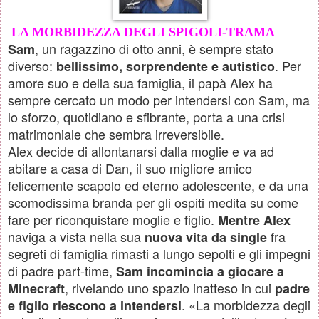
LA MORBIDEZZA DEGLI SPIGOLI-TRAMA
, un ragazzino di otto anni, è sempre stato
Sam
diverso:
. Per
bellissimo, sorprendente e autistico
amore suo e della sua famiglia, il papà Alex ha
sempre cercato un modo per intendersi con Sam, ma
lo sforzo, quotidiano e sfibrante, porta a una crisi
matrimoniale che sembra irreversibile.
Alex decide di allontanarsi dalla moglie e va ad
abitare a casa di Dan, il suo migliore amico
felicemente scapolo ed eterno adolescente, e da una
scomodissima branda per gli ospiti medita su come
fare per riconquistare moglie e figlio.
Mentre Alex
naviga a vista nella sua
fra
nuova vita da single
segreti di famiglia rimasti a lungo sepolti e gli impegni
di padre part-time,
Sam incomincia a giocare a
, rivelando uno spazio inatteso in cui
Minecraft
padre
. «La morbidezza degli
e figlio riescono a intendersi